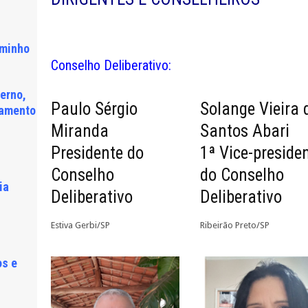
aminho
Conselho Deliberativo:
terno,
Paulo Sérgio
Solange Vieira 
lamento
Miranda
Santos Abari
Presidente do
1ª Vice-preside
Conselho
do Conselho
ia
Deliberativo
Deliberativo
Estiva Gerbi/SP
Ribeirão Preto/SP
os e