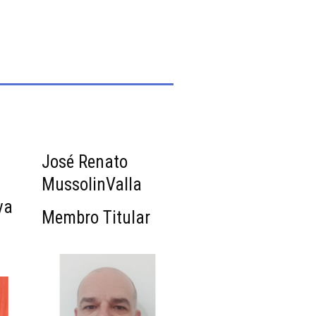
José Renato
MussolinValla
va
Membro Titular