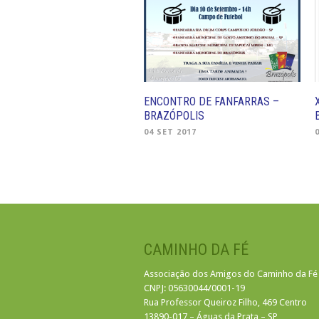
ENCONTRO DE FANFARRAS –
BRAZÓPOLIS
04 SET 2017
CAMINHO DA FÉ
Associação dos Amigos do Caminho da Fé
CNPJ: 05630044/0001-19
Rua Professor Queiroz Filho, 469 Centro
13890-017 – Águas da Prata – SP