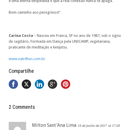
é uma eterna despedida e que a real conexão nunca se apaga.
Bom caminho aos peregrinos!”
Carina Costa
– Nasceu em Franca, SP no ano de 1987, sob o signo
de sagitário. Formada em Dança pela UNICAMP, vegetariana,
praticante de meditação e kenjutsu.
www.natrilhas.com.br
Compartilhe
2 Comments
Milton Sant'Ana Lima
19 de junho de 2017
at 17:28