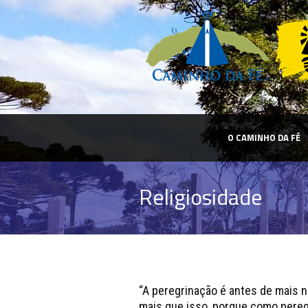
O CAMINHO DA FÉ
Religiosidade
“A peregrinação é antes de mais n
mais que isso, porque como peregr