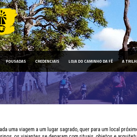
POUSADAS
CREDENCIAIS
LOJA DO CAMINHO DA FÉ
A TRILH
ada uma viagem a um lugar sagrado, quer para um local próximo
inos, os viajantes se deparam com rituais, objetos e arquitet