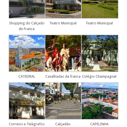
Shopping do Calçado
Teatro Municipal
Teatro Municipal
de Franca
CATEDRAL
Cavalhadas da franca
Colégio Champagnat
Correios e Telágrafos
Calçadão
CAPELINHA