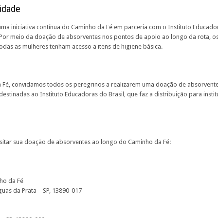
idade
ma iniciativa contínua do Caminho da Fé em parceria com o Instituto Educador
. Por meio da doação de absorventes nos pontos de apoio ao longo da rota, o
todas as mulheres tenham acesso a itens de higiene básica.
a Fé, convidamos todos os peregrinos a realizarem uma doação de absorvente
estinadas ao Instituto Educadoras do Brasil, que faz a distribuição para inst
sitar sua doação de absorventes ao longo do Caminho da Fé:
ho da Fé
Águas da Prata – SP, 13890-017