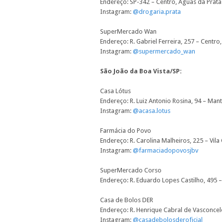
Endereço:
SP-342 – Centro, Águas da Prata
Instagram:
@drogaria.prata
SuperMercado Wan
Endereço:
R. Gabriel Ferreira, 257 – Centr
Instagram:
@supermercado_wan
São João da Boa Vista/SP:
Casa Lótus
Endereço:
R. Luiz Antonio Rosina, 94 – Man
Instagram:
@acasa.lotus
Farmácia do Povo
Endereço:
R. Carolina Malheiros, 225 – Vil
Instagram:
@farmaciadopovosjbv
SuperMercado Corso
Endereço:
R. Eduardo Lopes Castilho, 495 –
Casa de Bolos DER
Endereço:
R. Henrique Cabral de Vasconcel
Instagram:
@casadebolosderoficial