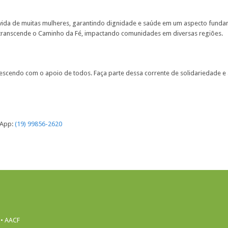
da de muitas mulheres, garantindo dignidade e saúde em um aspecto fundamen
 transcende o Caminho da Fé, impactando comunidades em diversas regiões.
scendo com o apoio de todos. Faça parte dessa corrente de solidariedade e
sApp:
(19) 99856-2620
 • AACF